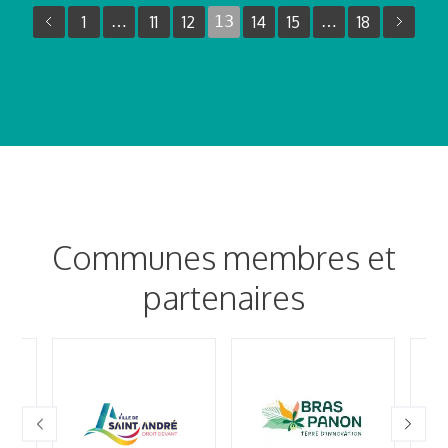
1
…
11
12
13
14
15
…
18
Communes membres et
partenaires