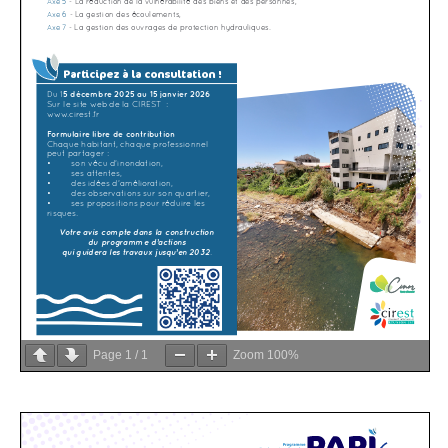
Page
1
/
1
Zoom
100%