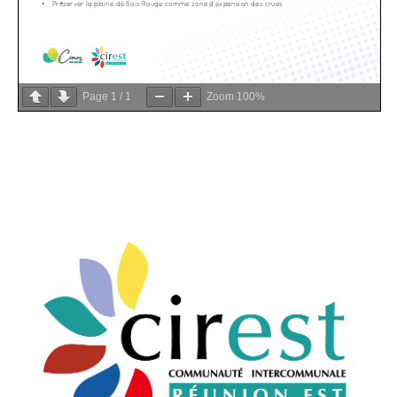
Page
1
/
1
Zoom
100%