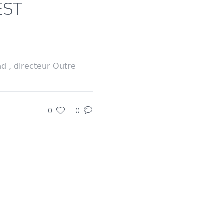
REST
d , directeur Outre
0
0