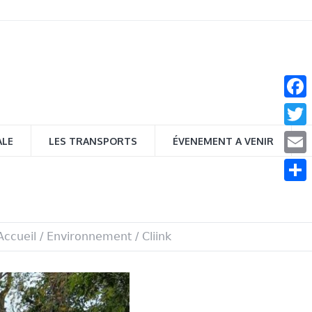
Face
Twitt
ALE
LES TRANSPORTS
ÉVENEMENT A VENIR
Email
Parta
Accueil
/
Environnement
/
Cliink