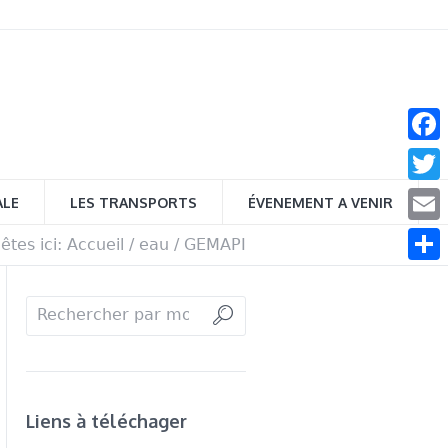
Face
Twitt
ALE
LES TRANSPORTS
ÉVENEMENT A VENIR
Email
êtes ici:
Accueil
/
eau
/
GEMAPI
Parta
Liens à téléchager