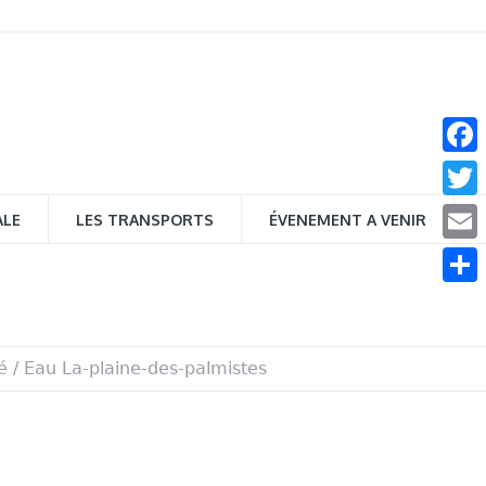
Face
Twitt
ALE
LES TRANSPORTS
ÉVENEMENT A VENIR
Email
Parta
é
/
Eau La-plaine-des-palmistes