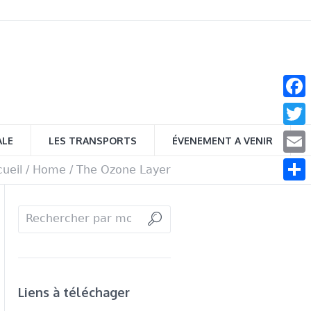
Face
Twitt
ALE
LES TRANSPORTS
ÉVENEMENT A VENIR
Email
ueil
/
Home
/
The Ozone Layer
Parta
Liens à téléchager