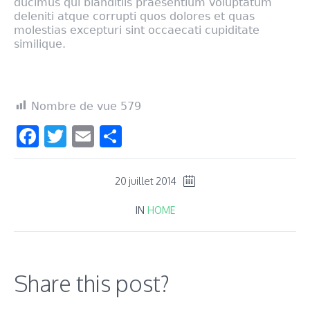
ducimus qui blanditiis praesentium voluptatum
deleniti atque corrupti quos dolores et quas
molestias excepturi sint occaecati cupiditate
similique.
Nombre de vue
579
Facebook
Twitter
Email
Partager
20 juillet 2014
IN
HOME
Share this post?