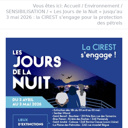
Vous êtes ici:
Accueil
/
Environnement
/
SENSIBILISATION
/
« Les Jours de la Nuit » jusqu’au
3 mai 2026 : la CIREST s’engage pour la protection
des pétrels