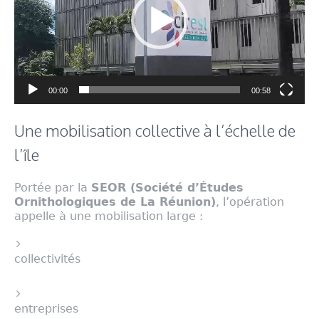
00:00
00:58
Une mobilisation collective à l’échelle de
l’île
Portée par la
SEOR (Société d’Études
Ornithologiques de La Réunion)
, l’opération
appelle à une mobilisation large :
collectivités
entreprises