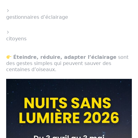
gestionnaires d’éclairage
citoyens
Éteindre, réduire, adapter l’éclairage
sont
des gestes simples qui peuvent sauver des
centaines d’oiseaux.