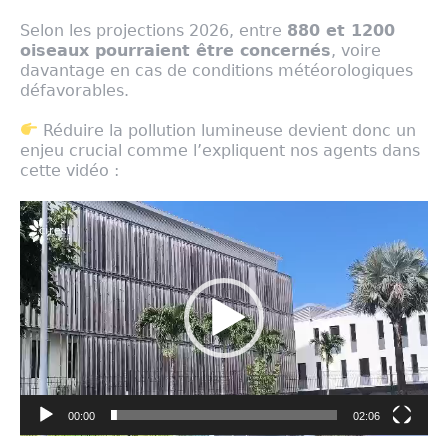
Selon les projections 2026, entre
880 et 1200
oiseaux pourraient être concernés
, voire
davantage en cas de conditions météorologiques
défavorables.
Réduire la pollution lumineuse devient donc un
enjeu crucial comme l’expliquent nos agents dans
cette vidéo :
Lecteur
vidéo
00:00
02:06