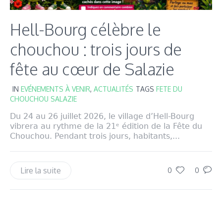
Hell-Bourg célèbre le
chouchou : trois jours de
fête au cœur de Salazie
IN
EVÉNEMENTS À VENIR
,
ACTUALITÉS
TAGS
FETE DU
CHOUCHOU SALAZIE
Du 24 au 26 juillet 2026, le village d’Hell-Bourg
vibrera au rythme de la 21ᵉ édition de la Fête du
Chouchou. Pendant trois jours, habitants,...
Lire la suite
0
0