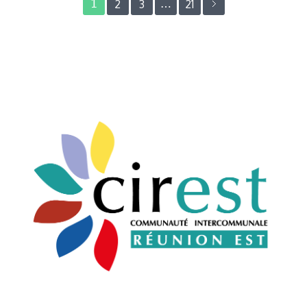
1
2
3
…
21