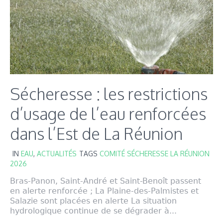
Sécheresse : les restrictions
d’usage de l’eau renforcées
dans l’Est de La Réunion
IN
EAU
,
ACTUALITÉS
TAGS
COMITÉ SÉCHERESSE LA RÉUNION
2026
Bras-Panon, Saint-André et Saint-Benoît passent
en alerte renforcée ; La Plaine-des-Palmistes et
Salazie sont placées en alerte La situation
hydrologique continue de se dégrader à...