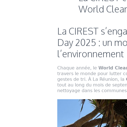
World Clean
La CIREST s’enga
Day 2025 : un moi
l’environnement
Chaque année, le
World Clea
travers le monde pour lutter c
gestes de tri. À La Réunion, la
tout au long du mois de septem
nettoyage dans les communes d