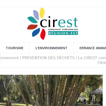
TOURISME
L’ENVIRONNEMENT
ERRANCE ANIM
ronnement
/
PRÉVENTION DES DÉCHETS
/
La CIREST con
Clea