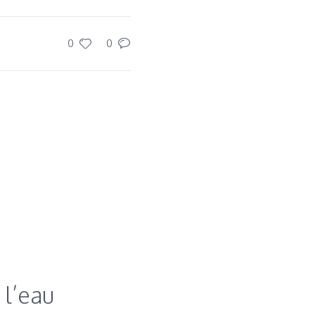
0
0
 l’eau