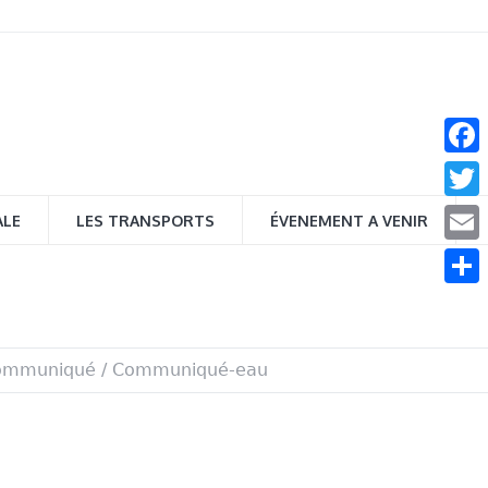
Face
Twitt
ALE
LES TRANSPORTS
ÉVENEMENT A VENIR
Email
Parta
ommuniqué
/
Communiqué-eau