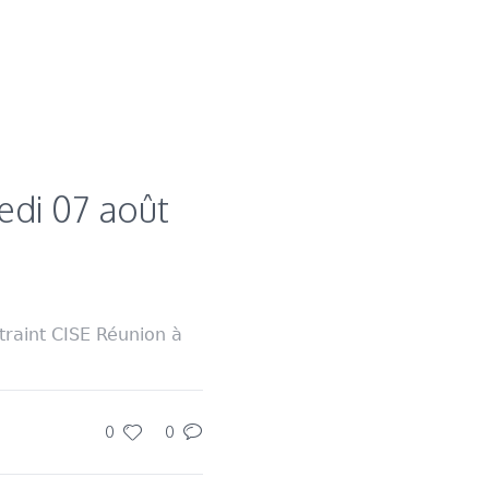
redi 07 août
traint CISE Réunion à
0
0