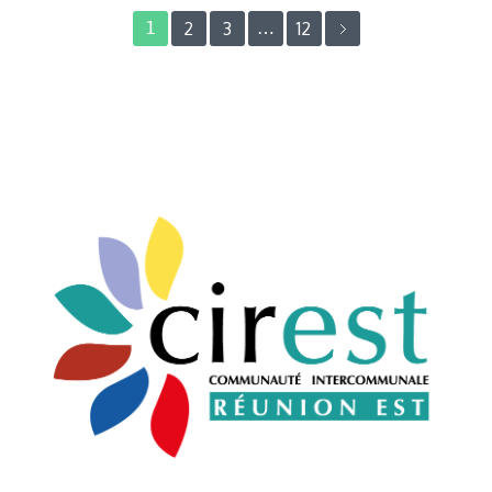
1
2
3
…
12