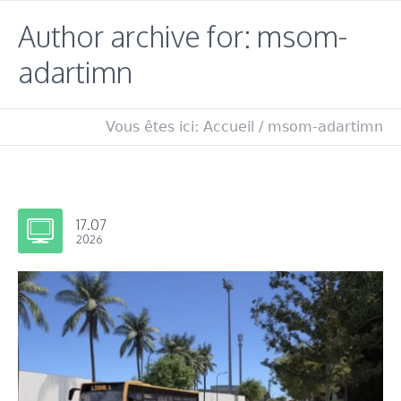
Author archive for: msom-
adartimn
Vous êtes ici:
Accueil
/
msom-adartimn
17.07
2026