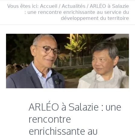
Vous êtes ici:
Accueil
/
Actualités
/
ARLÉO à Salazie
: une rencontre enrichissante au service du
développement du territoire
ARLÉO à Salazie : une
rencontre
enrichissante au