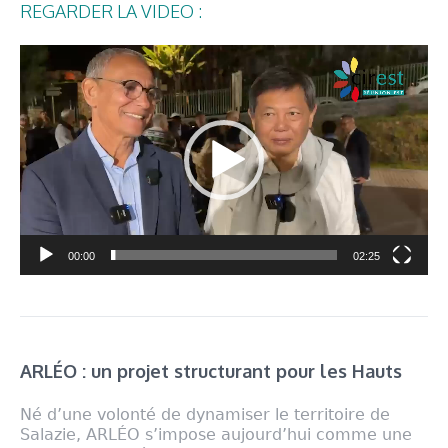
REGARDER LA VIDEO :
Lecteur
vidéo
00:00
02:25
ARLÉO : un projet structurant pour les Hauts
Né d’une volonté de dynamiser le territoire de
Salazie, ARLÉO s’impose aujourd’hui comme une