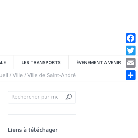
Face
Twitt
ALE
LES TRANSPORTS
ÉVENEMENT A VENIR
Email
ueil
/
Ville
/
Ville de Saint-André
Parta
Liens à téléchager