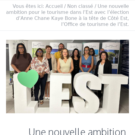
Vous êtes ici:
Accueil
/
Non classé
/
Une nouvelle
ambition pour le tourisme dans l’Est avec l’élection
d’Anne Chane Kaye Bone à la tête de Côté Est,
l’Office de tourisme de l’Est.
Une nouvelle ambition