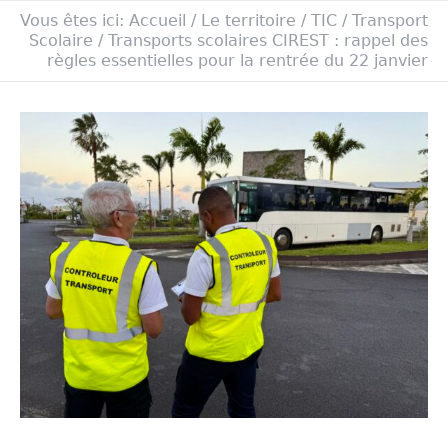
Vous êtes ici:
Accueil
/
Le territoire
/
TIC
/
Transport
Scolaire
/
Transports scolaires CIREST : rappel des
règles essentielles pour la rentrée du 22 janvier