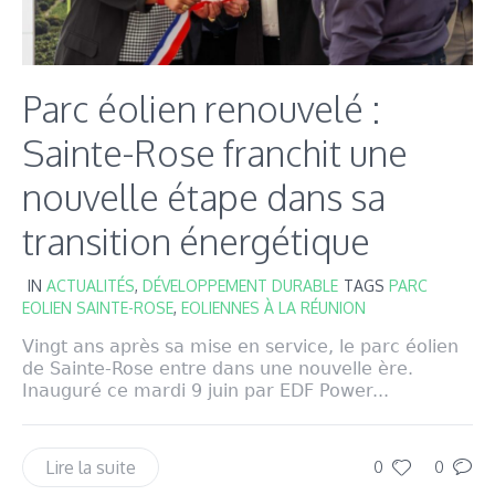
Parc éolien renouvelé :
Sainte-Rose franchit une
nouvelle étape dans sa
transition énergétique
IN
ACTUALITÉS
,
DÉVELOPPEMENT DURABLE
TAGS
PARC
EOLIEN SAINTE-ROSE
,
EOLIENNES À LA RÉUNION
Vingt ans après sa mise en service, le parc éolien
de Sainte-Rose entre dans une nouvelle ère.
Inauguré ce mardi 9 juin par EDF Power...
Lire la suite
0
0