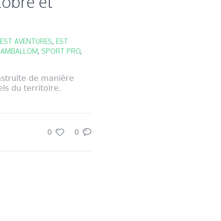
tobre et
EST AVENTURES
,
EST
NAMBALLOM
,
SPORT PRO
,
nstruite de manière
s du territoire.
0
0