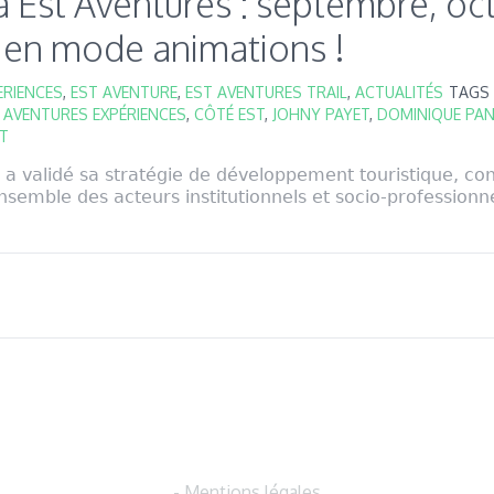
 à Est Aventures : septembre, oc
en mode animations !
ERIENCES
,
EST AVENTURE
,
EST AVENTURES TRAIL
,
ACTUALITÉS
TAGS
 AVENTURES EXPÉRIENCES
,
CÔTÉ EST
,
JOHNY PAYET
,
DOMINIQUE PA
ST
 a validé sa stratégie de développement touristique, co
semble des acteurs institutionnels et socio-professionnel
- Mentions légales