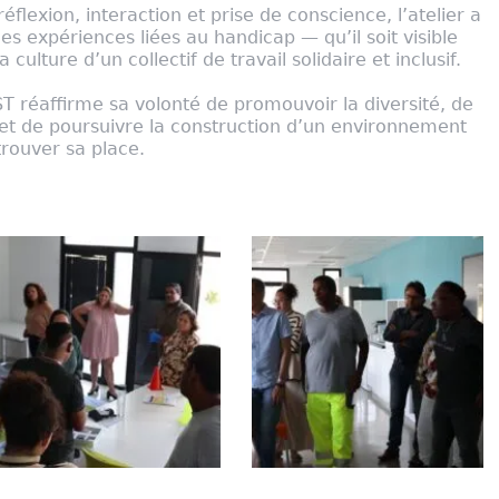
lexion, interaction et prise de conscience, l’atelier a
 expériences liées au handicap — qu’il soit visible
 culture d’un collectif de travail solidaire et inclusif.
ST réaffirme sa volonté de promouvoir la diversité, de
 et de poursuivre la construction d’un environnement
rouver sa place.