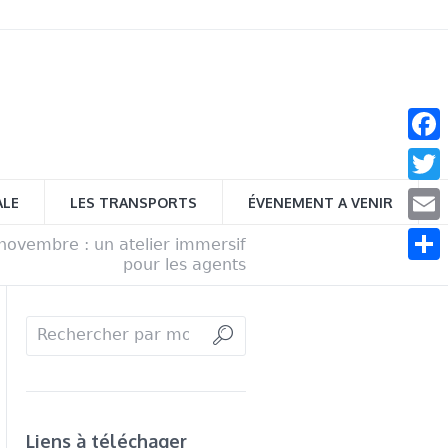
Face
Twitt
ALE
LES TRANSPORTS
ÉVENEMENT A VENIR
Email
 novembre : un atelier immersif
pour les agents
Parta
Liens à téléchager