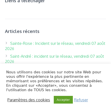
Liens à téléchager
Articles récents
Sainte-Rose : Incident sur le réseau, vendredi 07 août
2026
Saint-André : incident sur le réseau, vendredi 07 août
2026
Saint-Benoit : dégradation de la qualité de l’eau
Nous utilisons des cookies sur notre site Web pour
(07/08/2026)
vous offrir l'expérience la plus pertinente en
mémorisant vos préférences et les visites répétées.
Salazie (Village – Mare à Vieille Place – Mare à
En cliquant sur «Accepter», vous consentez à
Citrons) : dégradation de la qualité de l’eau (05/08/2026)
l'utilisation de TOUS les cookies.
Salazie (secteur Hell-Bourg) : Dégradation de la
Paramètres des cookies
Refuser
qualité de l’eau (05/08/2026)
Accepter