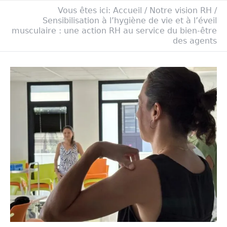
Vous êtes ici:
Accueil
/
Notre vision RH
/
Sensibilisation à l’hygiène de vie et à l’éveil
musculaire : une action RH au service du bien-être
des agents