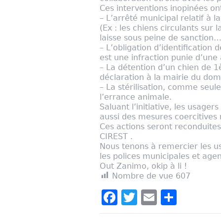
Ces interventions inopinées on
– L’arrêté municipal relatif à 
(Ex : les chiens circulants sur 
laisse sous peine de sanction…
–
L’obligation d’identification 
est une infraction punie d’une
–
La détention d’un chien de 1
déclaration à la mairie du domi
–
La stérilisation, comme seule 
l’errance animale.
Saluant l’initiative, les usager
aussi des mesures coercitives
Ces actions seront reconduites,
CIREST .
Nous tenons à remercier les u
les polices municipales et age
Out Zanimo, okip à li !
Nombre de vue
607
Facebook
Twitter
Email
Parta