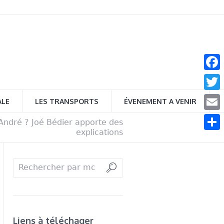
Face
Twitt
ALE
LES TRANSPORTS
ÉVENEMENT A VENIR
Email
André ? Joé Bédier apporte des
explications
Parta
Liens à téléchager