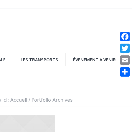
Face
Twitt
ALE
LES TRANSPORTS
ÉVENEMENT A VENIR
Email
Parta
 ici:
Accueil
/
Portfolio Archives