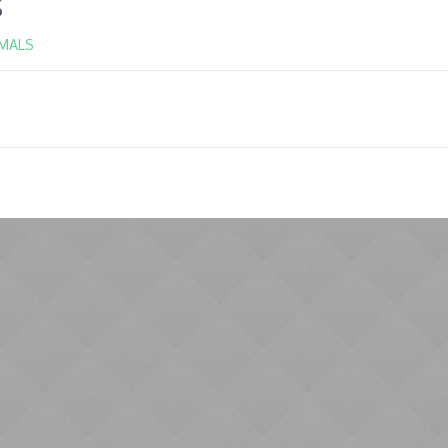
s
IMALS