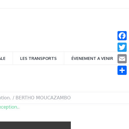
Face
Twitt
ALE
LES TRANSPORTS
ÉVENEMENT A VENIR
Email
Parta
ption.
/
BERTHO MOUCAZAMBO
exception.
.