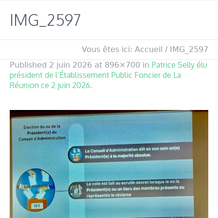
IMG_2597
Vous êtes ici:
Accueil
/
IMG_2597
Patrice Selly élu
Published
2 juin 2026
at 896×700 in
président de l’Établissement Public Foncier de La
Réunion ce 2 juin 2026
.