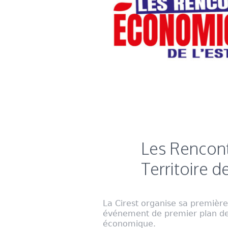
Les Rencon
Territoire de
La Cirest organise sa premièr
événement de premier plan de
économique.