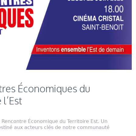
tres Économiques du
 l’Est
e Rencontre Économique du Territoire Est. Un
stiné aux acteurs clés de notre communauté