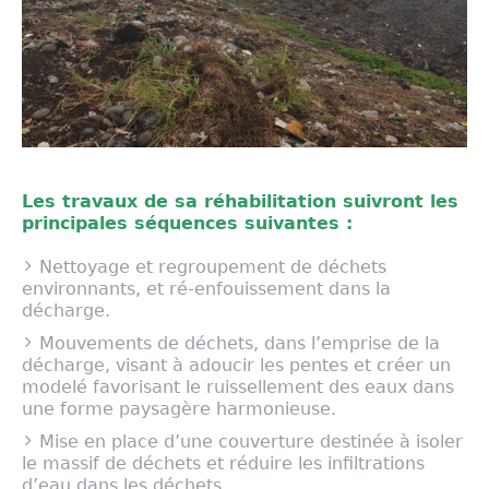
Les travaux de sa réhabilitation suivront les
principales séquences suivantes :
Nettoyage et regroupement de déchets
environnants, et ré-enfouissement dans la
décharge.
Mouvements de déchets, dans l’emprise de la
décharge, visant à adoucir les pentes et créer un
modelé favorisant le ruissellement des eaux dans
une forme paysagère harmonieuse.
Mise en place d’une couverture destinée à isoler
le massif de déchets et réduire les infiltrations
d’eau dans les déchets.