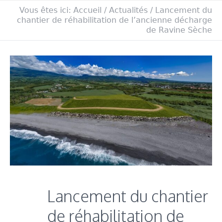
Vous êtes ici:
Accueil
/
Actualités
/
Lancement du
chantier de réhabilitation de l’ancienne décharge
de Ravine Sèche
Lancement du chantier
de réhabilitation de