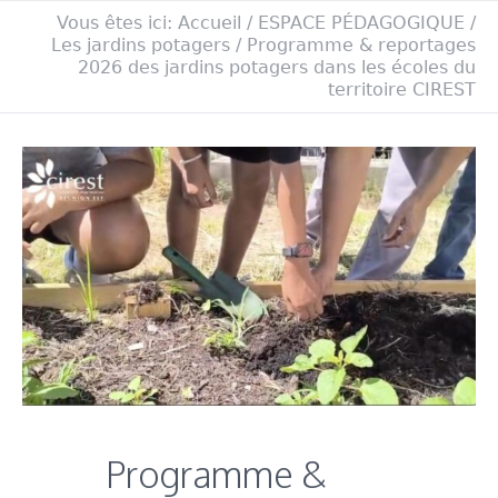
Vous êtes ici:
Accueil
/
ESPACE PÉDAGOGIQUE
/
Les jardins potagers
/
Programme & reportages
2026 des jardins potagers dans les écoles du
territoire CIREST
Programme &