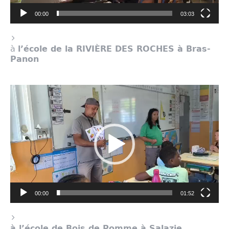
00:00
03:03
à
l’école de la RIVIÈRE DES ROCHES à Bras-
Panon
Lecteur
vidéo
00:00
01:52
à l’école de Bois de Pomme à Salazie