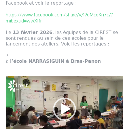
Facebook et voir le reportage :
https://www.facebook.com/share/v/19qMceKn7c/?
mibextid=wwXIfr
Le
13 février 2026
, les équipes de la CIREST se
sont rendues au sein de ces écoles pour le
lancement des ateliers. Voici les reportages :
à
l’école NARRASIGUIN à Bras-Panon
Lecteur
vidéo