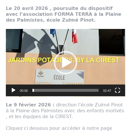
Le 20 avril 2026 , poursuite du dispositif
avec l’association FORMA TERRA à la Plaine
des Palmistes, école Zulmé Pinot.
Lecteur
vidéo
00:00
02:47
Le 9 février 2026 :
direction l’école Zulmé Pinot
à la Plaine des Palmistes avec des enfants motivés
, et les équipes de la CIREST.
Cliquez ci dessous pour accéder à notre page