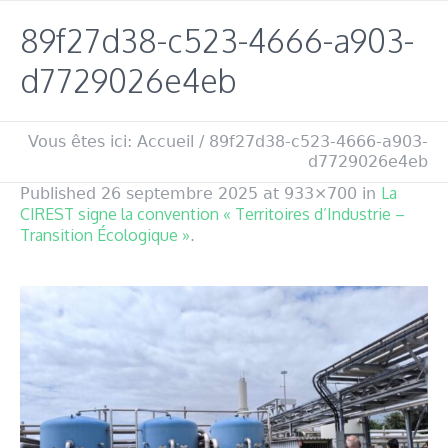
89f27d38-c523-4666-a903-
d7729026e4eb
Vous êtes ici:
Accueil
/
89f27d38-c523-4666-a903-
d7729026e4eb
La
Published
26 septembre 2025
at 933×700 in
CIREST signe la convention « Territoires d’Industrie –
Transition Écologique »
.