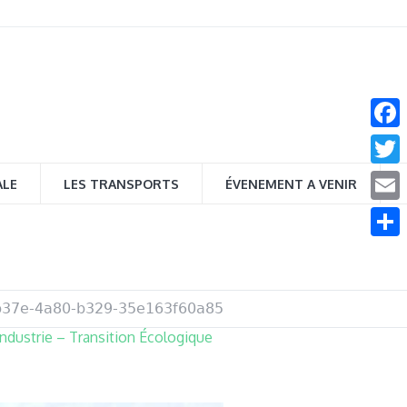
Face
Twitt
ALE
LES TRANSPORTS
ÉVENEMENT A VENIR
Email
Parta
b37e-4a80-b329-35e163f60a85
Industrie – Transition Écologique