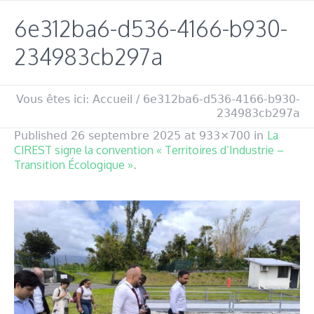
6e312ba6-d536-4166-b930-
234983cb297a
Vous êtes ici:
Accueil
/
6e312ba6-d536-4166-b930-
234983cb297a
La
Published
26 septembre 2025
at 933×700 in
CIREST signe la convention « Territoires d’Industrie –
Transition Écologique »
.