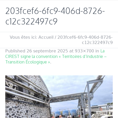
203fcef6-6fc9-406d-8726-
c12c322497c9
Vous êtes ici:
Accueil
/
203fcef6-6fc9-406d-8726-
c12c322497c9
La
Published
26 septembre 2025
at 933×700 in
CIREST signe la convention « Territoires d’Industrie –
Transition Écologique »
.