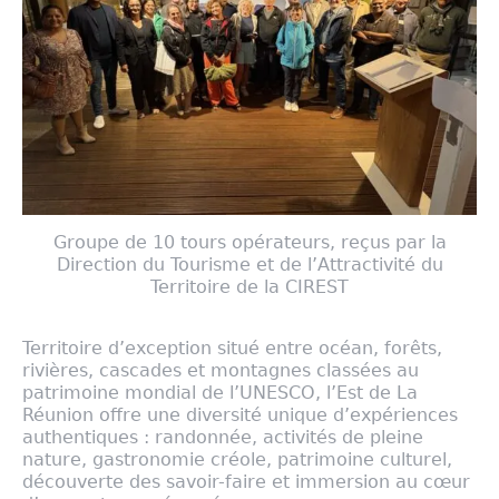
Groupe de 10 tours opérateurs, reçus par la
Direction du Tourisme et de l’Attractivité du
Territoire de la CIREST
Territoire d’exception situé entre océan, forêts,
rivières, cascades et montagnes classées au
patrimoine mondial de l’UNESCO, l’Est de La
Réunion offre une diversité unique d’expériences
authentiques : randonnée, activités de pleine
nature, gastronomie créole, patrimoine culturel,
découverte des savoir-faire et immersion au cœur