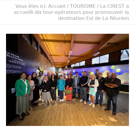
Vous êtes ici:
Accueil
/
TOURISME
/
La CIREST a
accueilli dix tour-opérateurs pour promouvoir la
destination Est de La Réunion