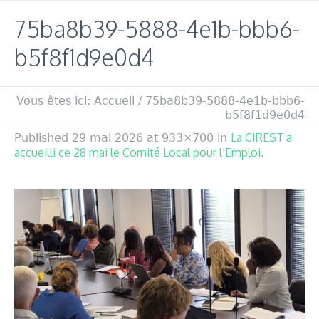
75ba8b39-5888-4e1b-bbb6-
b5f8f1d9e0d4
Vous êtes ici:
Accueil
/
75ba8b39-5888-4e1b-bbb6-
b5f8f1d9e0d4
La CIREST a
Published
29 mai 2026
at 933×700 in
accueilli ce 28 mai le Comité Local pour l’Emploi
.