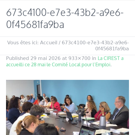
673c4100-e7e3-43b2-a9e6-
0f45681fa9ba
Vous êtes ici:
Accueil
/
673c4100-e7e3-43b2-a9e6-
0f45681fa9ba
La CIREST a
Published
29 mai 2026
at 933×700 in
accueilli ce 28 mai le Comité Local pour l’Emploi
.