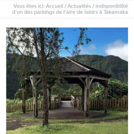
Vous êtes ici:
Accueil
/
Actualités
/
Indisponibilité
d’un des parkings de l’aire de loisirs à Takamaka