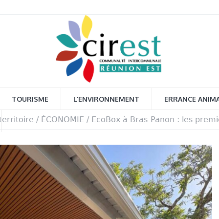
TOURISME
L’ENVIRONNEMENT
ERRANCE ANIM
territoire
/
ÉCONOMIE
/
EcoBox à Bras-Panon : les prem