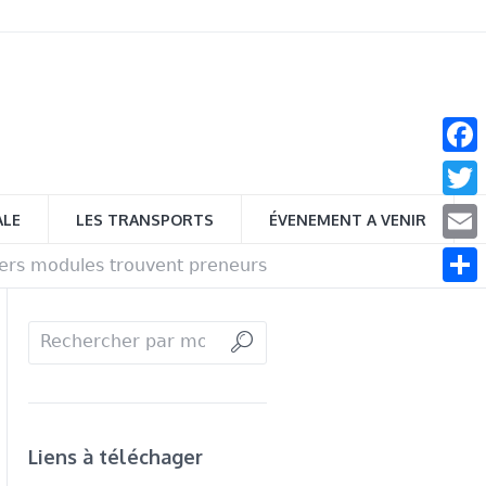
Face
Twitt
ALE
LES TRANSPORTS
ÉVENEMENT A VENIR
Email
iers modules trouvent preneurs
Parta
Liens à téléchager