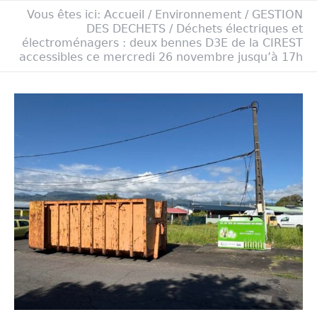
Vous êtes ici:
Accueil
/
Environnement
/
GESTION
DES DECHETS
/
Déchets électriques et
électroménagers : deux bennes D3E de la CIREST
accessibles ce mercredi 26 novembre jusqu’à 17h