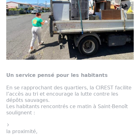
Un service pensé pour les habitants
En se rapprochant des quartiers, la CIREST facilite
l’accès au tri et encourage la lutte contre les
dépôts sauvages.
Les habitants rencontrés ce matin à Saint-Benoît
soulignent :
la proximité,