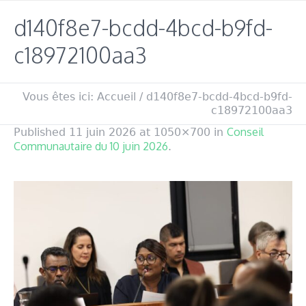
d140f8e7-bcdd-4bcd-b9fd-
c18972100aa3
Vous êtes ici:
Accueil
/
d140f8e7-bcdd-4bcd-b9fd-
c18972100aa3
Conseil
Published
11 juin 2026
at 1050×700 in
Communautaire du 10 juin 2026
.