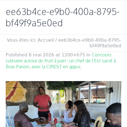
ee63b4ce-e9b0-400a-8795-
bf49f9a5e0ed
Vous êtes ici:
Accueil
/
ee63b4ce-e9b0-400a-8795-
bf49f9a5e0ed
Concours
Published
8 mai 2026
at 1200×675 in
culinaire autour du fruit à pain : un chef de l’Est sacré à
Bras-Panon, avec la CIREST en appui
.