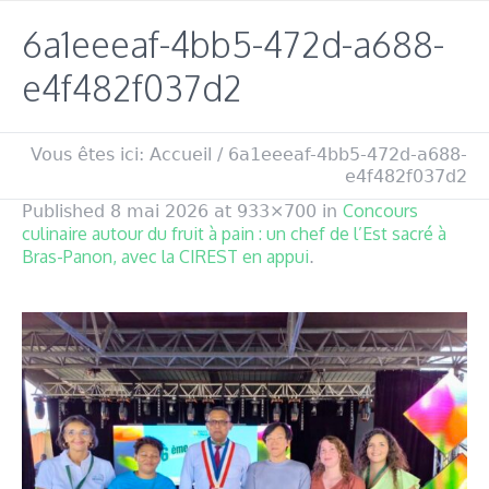
6a1eeeaf-4bb5-472d-a688-
e4f482f037d2
Vous êtes ici:
Accueil
/
6a1eeeaf-4bb5-472d-a688-
e4f482f037d2
Concours
Published
8 mai 2026
at 933×700 in
culinaire autour du fruit à pain : un chef de l’Est sacré à
Bras-Panon, avec la CIREST en appui
.