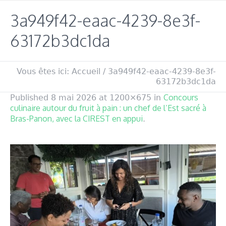
3a949f42-eaac-4239-8e3f-
63172b3dc1da
Vous êtes ici:
Accueil
/
3a949f42-eaac-4239-8e3f-
63172b3dc1da
Concours
Published
8 mai 2026
at 1200×675 in
culinaire autour du fruit à pain : un chef de l’Est sacré à
Bras-Panon, avec la CIREST en appui
.