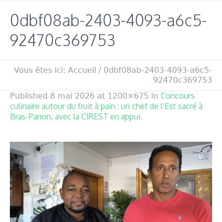
0dbf08ab-2403-4093-a6c5-
92470c369753
Vous êtes ici:
Accueil
/
0dbf08ab-2403-4093-a6c5-
92470c369753
Concours
Published
8 mai 2026
at 1200×675 in
culinaire autour du fruit à pain : un chef de l’Est sacré à
Bras-Panon, avec la CIREST en appui
.