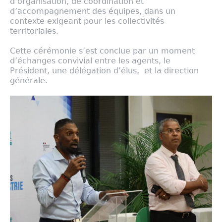
d’organisation, de coordination et
d’accompagnement des équipes, dans un
contexte exigeant pour les collectivités
territoriales.
Cette cérémonie s’est conclue par un moment
d’échanges convivial entre les agents, le
Président, une délégation d’élus, et la direction
générale.