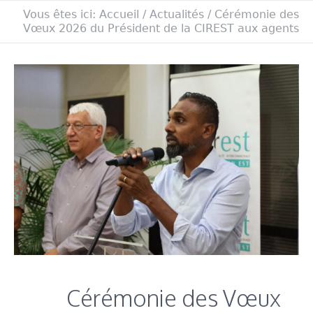
Vous êtes ici:
Accueil
/
Actualités
/
Cérémonie des
Vœux 2026 du Président de la CIREST aux agents
Cérémonie des Vœux