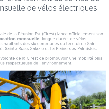
nsuelle de vélos électriques
de la Réunion Est (Cirest) lance officiellement son
ocation mensuelle
, longue durée, de vélos
es habitants des six communes du territoire : Saint-
é, Sainte-Rose, Salazie et La Plaine-des-Palmistes.
la volonté de la Cirest de promouvoir une mobilité plus
lus respectueuse de l’environnement.