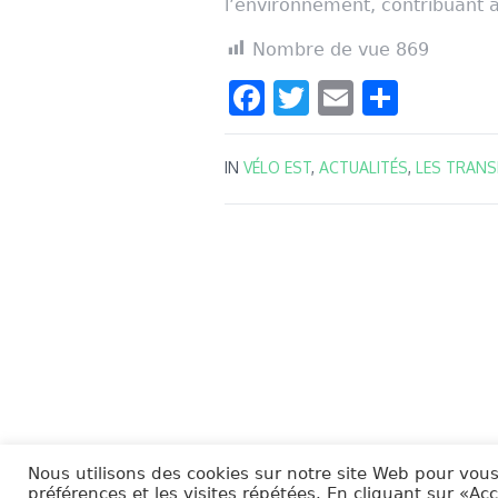
l’environnement, contribuant ai
Nombre de vue
869
Facebook
Twitter
Email
Parta
IN
VÉLO EST
,
ACTUALITÉS
,
LES TRAN
Nous utilisons des cookies sur notre site Web pour vous
préférences et les visites répétées. En cliquant sur «Ac