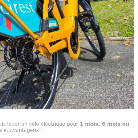
is louer un vélo électrique pour
1 mois, 6 mois ou
fs et avantageux :