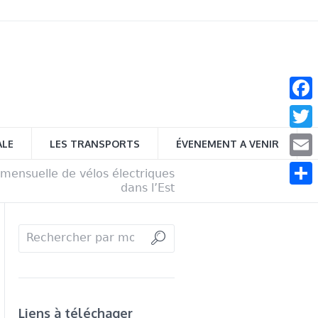
Face
Twitt
ALE
LES TRANSPORTS
ÉVENEMENT A VENIR
Email
mensuelle de vélos électriques
dans l’Est
Parta
Liens à téléchager