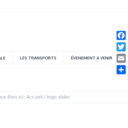
Face
Twitt
ALE
LES TRANSPORTS
ÉVENEMENT A VENIR
Email
Parta
us êtes ici:
Accueil
/
logo slider