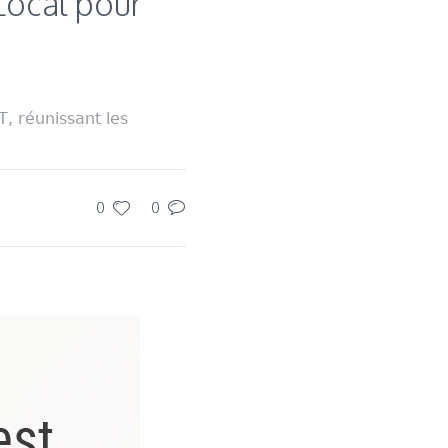
Local pour
T, réunissant les
0
0