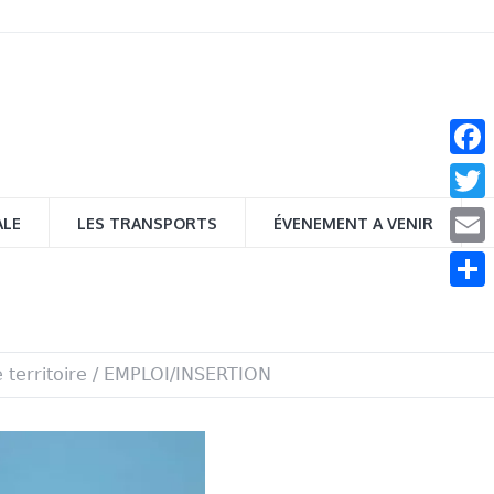
Face
Twitt
ALE
LES TRANSPORTS
ÉVENEMENT A VENIR
Email
Parta
 territoire
/
EMPLOI/INSERTION