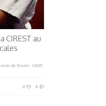
 la CIREST au
ocales
mois de février, l’ADIE
0
0