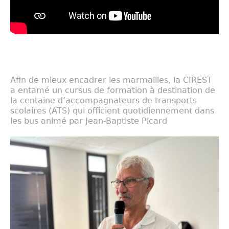
Afin de mieux encadrer les marmailles, la CIREST
a entamé un cursus de formation à destination de
la centaine d’accompagnateurs de transports
scolaires (ATS) qui officient quotidiennement dans
les bus animé par Jean-Baptiste Picard