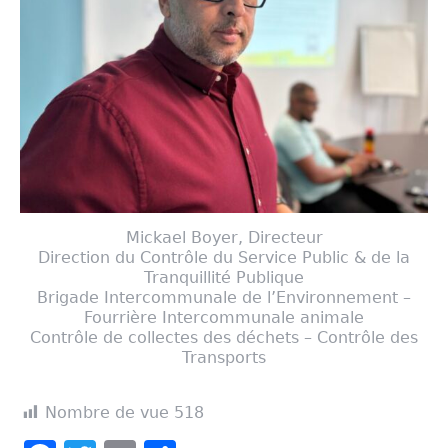
Mickael Boyer, Directeur
Direction du Contrôle du Service Public & de la
Tranquillité Publique
Brigade Intercommunale de l’Environnement –
Fourrière Intercommunale animale
Contrôle de collectes des déchets – Contrôle des
Transports
Nombre de vue
518