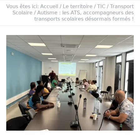
Vous êtes ici:
Accueil
/
Le territoire
/
TIC
/
Transport
Scolaire
/
Autisme : les ATS, accompagneurs des
transports scolaires désormais formés !