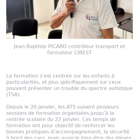
Jean Baptiste PICARD contrôleur transport et
formateur CIREST
La formation s’est centrée sur les enfants à
particularités, et plus spécifiquement sur ceux
pouvant présenter un trouble du spectre autistique
(TSA).
Depuis le 20 janvier, les ATS suivent plusieurs
sessions de formation organisées jusqu’à la
rentrée scolaire du 22 janvier. Ces temps de
formation ont pour objectif de renforcer les
bonnes pratiques d’accompagnement, la sécurité
à bord des cars, mais aussi le bien-être des élèves