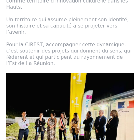
comme territoire d’innovation culturelle dans les
Hauts.
Un territoire qui assume pleinement son identité,
son histoire et sa capacité à se projeter vers
l’avenir.
Pour la CIREST, accompagner cette dynamique,
c’est soutenir des projets qui donnent du sens, qui
fédèrent et qui participent au rayonnement de
l’Est de La Réunion.