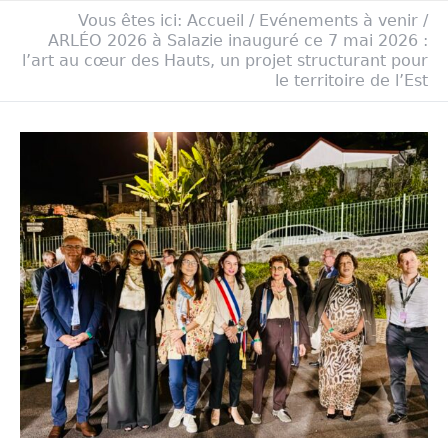
Vous êtes ici:
Accueil
/
Evénements à venir
/
ARLÉO 2026 à Salazie inauguré ce 7 mai 2026 :
l’art au cœur des Hauts, un projet structurant pour
le territoire de l’Est